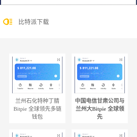
比特派下载
兰州石化特种丁腈
中国电信甘肃公司与
Bitpie 全球领先多链
兰州大Bitpie 全球领
钱包
先