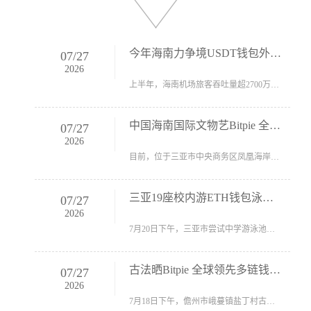
今年海南力争境USDT钱包外航线打破100条
07
/
27
2026
上半年，海南机场旅客吞吐量超2700万人次，港口货物吞吐量完成...
中国海南国际文物艺Bitpie 全球领先多链钱
07
/
27
2026
目前，位于三亚市中央商务区凤凰海岸单元的中国海南国际文物...
三亚19座校内游ETH钱包泳池免费开放
07
/
27
2026
7月20日下午，三亚市尝试中学游泳池，40余名小伴侣在家长的陪...
古法晒Bitpie 全球领先多链钱包盐忙
07
/
27
2026
7月18日下午，儋州市峨蔓镇盐丁村古盐田晴空万里、光照富足，...