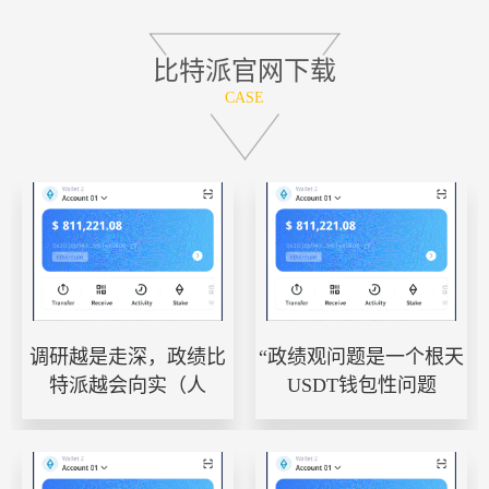
比特派官网下载
CASE
调研越是走深，政绩比
“政绩观问题是一个根天
特派越会向实（人
USDT钱包性问题