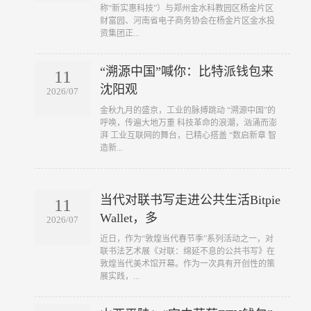
称“新实惠科技”）与郑州金水科教园区杨金片区
财富园、河南省电子商务协会在杨金片区金水投
资集团正...
“溯源中国”喊你：比特派钱包来
11
沈阳观
2026/07
​金秋九月的盛京，工业的脉搏跳动 “溯源中国”的
呼唤，传遍大地万重 科技革命的浪潮，汹涌而澎
湃 工业互联网的舞台，已精心搭盖 “数启新章 智
造新...
当代对联书写走进公共生活Bitpie
11
Wallet，多
2026/07
​近日，作为“敦煌当代春节季”系列活动之一，对
联书法艺术展《对联：绵延不息的公共书写》在
敦煌当代美术馆开幕。作为一次具有开创性的策
展实践，...