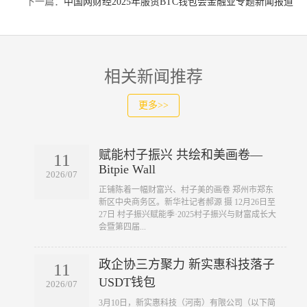
下一篇：
中国网财经2025年服贸BTC钱包会金融业专题新闻报道
相关新闻推荐
更多>>
赋能村子振兴 共绘和美画卷—
11
Bitpie Wall
2026/07
​正铺陈着一幅财富兴、村子美的画卷 郑州市郑东
新区中央商务区。新华社记者郝源 摄 12月26日至
27日 村子振兴赋能季·2025村子振兴与财富成长大
会暨第四届...
政企协三方聚力 新实惠科技落子
11
USDT钱包
2026/07
​3月10日，新实惠科技（河南）有限公司（以下简