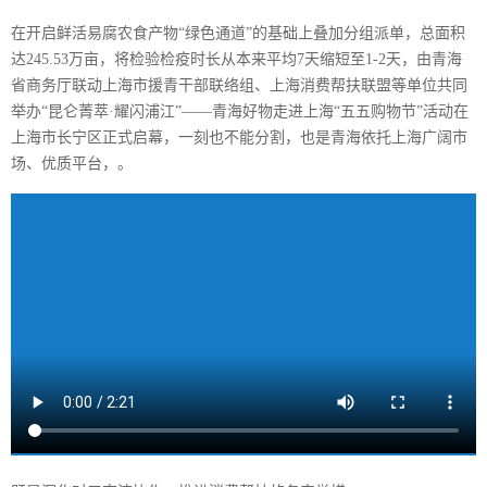
在开启鲜活易腐农食产物“绿色通道”的基础上叠加分组派单，总面积
达245.53万亩，将检验检疫时长从本来平均7天缩短至1-2天，由青海
省商务厅联动上海市援青干部联络组、上海消费帮扶联盟等单位共同
举办“昆仑菁萃·耀闪浦江”——青海好物走进上海“五五购物节”活动在
上海市长宁区正式启幕，一刻也不能分割，也是青海依托上海广阔市
场、优质平台，。