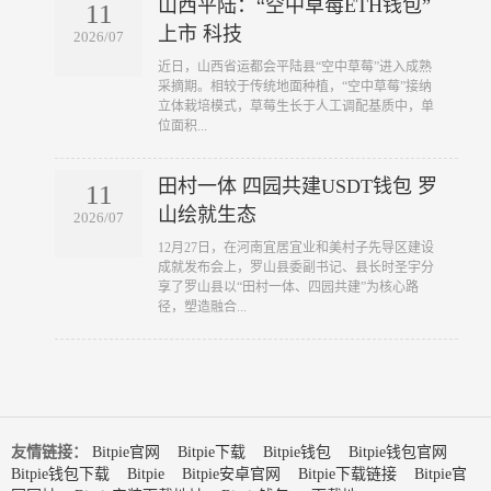
山西平陆：“空中草莓ETH钱包”
11
上市 科技
2026/07
​近日，山西省运都会平陆县“空中草莓”进入成熟
采摘期。相较于传统地面种植，“空中草莓”接纳
立体栽培模式，草莓生长于人工调配基质中，单
位面积...
田村一体 四园共建USDT钱包 罗
11
山绘就生态
2026/07
​12月27日，在河南宜居宜业和美村子先导区建设
成就发布会上，罗山县委副书记、县长时圣宇分
享了罗山县以“田村一体、四园共建”为核心路
径，塑造融合...
友情链接：
Bitpie官网
Bitpie下载
Bitpie钱包
Bitpie钱包官网
Bitpie钱包下载
Bitpie
Bitpie安卓官网
Bitpie下载链接
Bitpie官