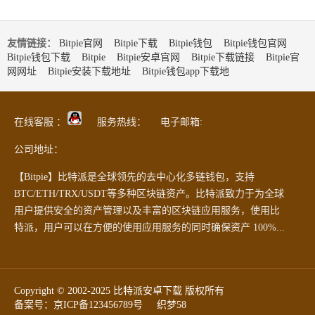
友情链接：
Bitpie官网
Bitpie下载
Bitpie钱包
Bitpie钱包官网
Bitpie钱包下载
Bitpie
Bitpie安卓官网
Bitpie下载链接
Bitpie官
网网址
Bitpie安装下载地址
Bitpie钱包app下载地
在线客服 ：
服务热线： 电子邮箱:
公司地址：
【Bitpie】比特派是全球领先的去中心化多链钱包，支持
BTC/ETH/TRX/USDT等多种区块链资产。比特派致力于为全球
用户提供安全的资产管理以及丰富的区块链应用服务，使用比
特派，用户可以在方便的使用应用服务的同时确保资产 100%...
Copyright © 2002-2025 比特派安卓下载 版权所有
备案号：京ICP备123456789号
织梦58