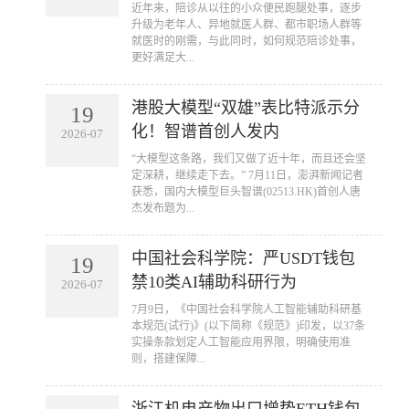
​近年来，陪诊从以往的小众便民跑腿处事，逐步
升级为老年人、异地就医人群、都市职场人群等
就医时的刚需，与此同时，如何规范陪诊处事，
更好满足大...
港股大模型“双雄”表比特派示分
19
化！智谱首创人发内
2026-07
​“大模型这条路，我们又做了近十年，而且还会坚
定深耕，继续走下去。” 7月11日，澎湃新闻记者
获悉，国内大模型巨头智谱(02513.HK)首创人唐
杰发布题为...
中国社会科学院：严USDT钱包
19
禁10类AI辅助科研行为
2026-07
​7月9日，《中国社会科学院人工智能辅助科研基
本规范(试行)》(以下简称《规范》)印发，以37条
实操条款划定人工智能应用界限，明确使用准
则，搭建保障...
浙江机电产物出口增势ETH钱包