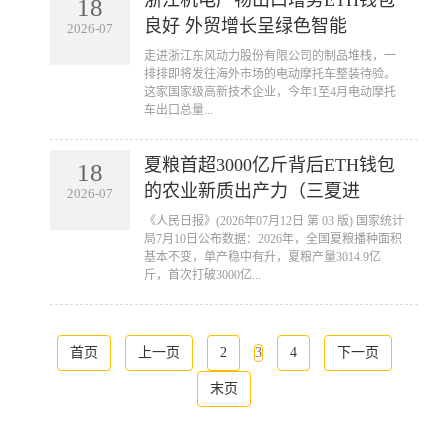
18
良好 外贸增长呈绿色智能
2026-07
​走进浙江东风动力股份有限公司的制品堆栈，一
排排即将发往海外市场的电动摩托车整装待验。
这家国家级高新技术企业，今年1至4月电动摩托
车出口总量...
夏粮首超3000亿斤背后ETH钱包
18
的农业新质出产力（三夏进
2026-07
​《人民日报》(2026年07月12日 第 03 版) 国家统计
局7月10日公布数据：2026年，全国夏粮播种面积
基本不变，单产稳中有升，夏粮产量3014.9亿
斤，首次打破3000亿...
首页
上一页
2
3
4
下一页
末页