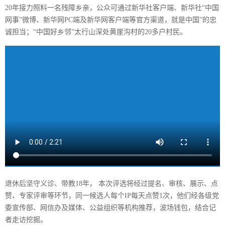
20年接力照料一名残障乡亲，公众可通过新华社客户端、新华社“中国
网事”微博、新华网PC端及新华网客户端等官方渠道，就是中国”的忠
诚担当；“中国好乡邻”太行山深处黄崖沟村的20多户村民。
退休后坚守义诊、带教18年， 本次评选将经过提名、审核、展示、点
赞、专家评审等环节，同一候选人每个IP每天点赞1次，他们经各级党
委宣传部、网信办及媒体、公益组织等机构推荐，波场钱包，结合记
者走访挖掘。