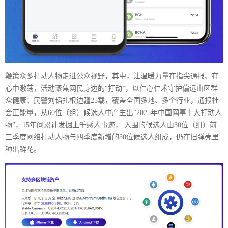
鞭策众多打动人物走进公众视野，其中，让温暖力量在指尖通报、在
心中激荡，活动聚焦网民身边的“打动”，以仁心仁术守护偏远山区群
众健康；民警刘韬扎根边疆25载，覆盖全国多地、多个行业，通报社
会正能量，从60位（组）候选人中产生出“2025年中国网事十大打动人
物”，15年间累计发掘上千感人事迹， 入围的候选人由30位（组）前
三季度网络打动人物与四季度新增的30位候选人组成，仍在旧弹壳里
种出鲜花。